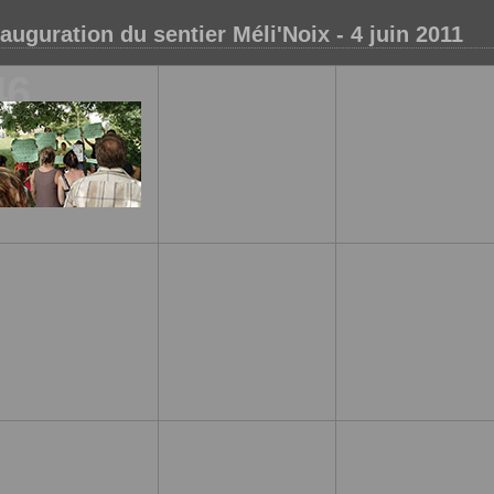
nauguration du sentier Méli'Noix - 4 juin 2011
46