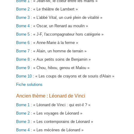
Borne 1
: « Jean-Mi, le coeur entre les mains »
Borne 2
: « Le théâtre de Lambert »
Borne 3
: « L'abbé Vital, un curé plein de vitalité »
Borne 4
: « Oscar, un Renard au moulin »
Borne 5
: « J-F, l'accompagnateur hors catégorie »
Borne 6
: « Anne-Marie à la ferme »
Borne 7
: « Alain, un homme de terrain »
Borne 8
: « Aux petits soins de Benjamin »
Borne 9
: « Chou, hibou, genou et Malou »
Borne 10
: « Les coups de crayons et de souris d'Alain »
Fiche solutions
Ancien thème : Léonard de Vinci
Borne 1
: « Léonard de Vinci : qui est-il ? »
Borne 2
: « Les voyages de Léonard »
Borne 3
: « Les contemporains de Léonard »
Borne 4
: « Les mécènes de Léonard »