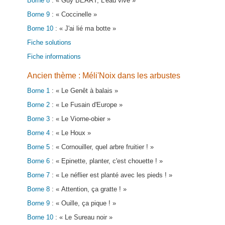
Borne 8
: « Guy BEART, L'eau vive »
Borne 9
: « Coccinelle »
Borne 10
: « J'ai lié ma botte »
Fiche solutions
Fiche informations
Ancien thème : Méli'Noix dans les arbustes
Borne 1
: « Le Genêt à balais »
Borne 2
: « Le Fusain d'Europe »
Borne 3
: « Le Viorne-obier »
Borne 4
: « Le Houx »
Borne 5
: « Cornouiller, quel arbre fruitier ! »
Borne 6
: « Epinette, planter, c'est chouette ! »
Borne 7
: « Le néflier est planté avec les pieds ! »
Borne 8
: « Attention, ça gratte ! »
Borne 9
: « Ouille, ça pique ! »
Borne 10
: « Le Sureau noir »