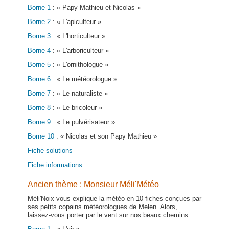
Borne 1
: « Papy Mathieu et Nicolas »
Borne 2
: « L'apiculteur »
Borne 3
: « L'horticulteur »
Borne 4
: « L'arboriculteur »
Borne 5
: « L'ornithologue »
Borne 6
: « Le météorologue »
Borne 7
: « Le naturaliste »
Borne 8
: « Le bricoleur »
Borne 9
: « Le pulvérisateur »
Borne 10
: « Nicolas et son Papy Mathieu »
Fiche solutions
Fiche informations
Ancien thème : Monsieur Méli'Météo
Méli'Noix vous explique la météo en 10 fiches conçues par
ses petits copains météorologues de Melen. Alors,
laissez-vous porter par le vent sur nos beaux chemins...