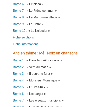
Borne 6
: « L'Epicéa »
Borne 7
: « Le Frêne commun »
Borne 8
: « Le Marronnier d'Inde »
Borne 9
: « Le Hêtre »
Borne 10
: « Le Noisetier »
Fiche solutions
Fiche informations
Ancien thème : Méli'Noix en chansons
Borne 1
: « Dans la forêt lointaine »
Borne 2
: « Vent du matin »
Borne 3
: « Il court, le furet »
Borne 4
: « Monsieur Moustique »
Borne 5
: « Où vas-tu ? »
Borne 6
: « L'escargot »
Borne 7
: « Les oiseaux musiciens »