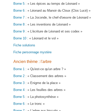
Borne 5
: « Les épices au temps de Léonard »
Borne 6
: « Léonard au Manoir du Cloux (Clos Lucé) »
Borne 7
: « La Joconde, le chef-d'oeuvre de Léonard »
Borne 8
: « Les inventions de Léonard »
Borne 9
: « L'écriture de Léonard et ses codex »
Borne 10
: « Léonard et le vol »
Fiche solutions
Fiche personnage mystère
Ancien thème : l'arbre
Borne 1
: « Qu'est-ce qu'un arbre ? »
Borne 2
: « Classement des arbres »
Borne 3
: « Enigme de la place »
Borne 4
: « Les feuilles des arbres »
Borne 5
: « La photosynthèse »
Borne 6
: « Le tronc »
Borne 7
: « L'arbre aux biscuits »