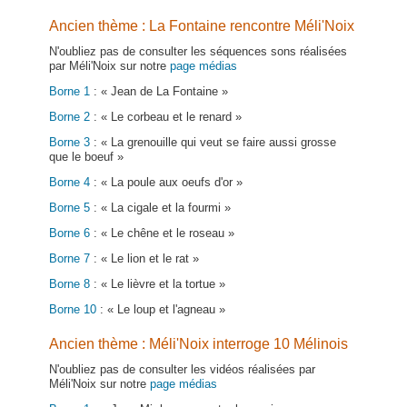
Ancien thème : La Fontaine rencontre Méli'Noix
N'oubliez pas de consulter les séquences sons réalisées
par Méli'Noix sur notre
page médias
Borne 1
: « Jean de La Fontaine »
Borne 2
: « Le corbeau et le renard »
Borne 3
: « La grenouille qui veut se faire aussi grosse
que le boeuf »
Borne 4
: « La poule aux oeufs d'or »
Borne 5
: « La cigale et la fourmi »
Borne 6
: « Le chêne et le roseau »
Borne 7
: « Le lion et le rat »
Borne 8
: « Le lièvre et la tortue »
Borne 10
: « Le loup et l'agneau »
Ancien thème : Méli'Noix interroge 10 Mélinois
N'oubliez pas de consulter les vidéos réalisées par
Méli'Noix sur notre
page médias