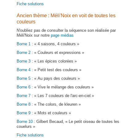
Fiche solutions
Ancien thème : Méli'Noix en voit de toutes les
couleurs
N'oubliez pas de consulter la séquence son réalisée par
Méli'Noix sur notre
page médias
Borne 1
: « 4 saisons, 4 couleurs »
Borne 2
: « Couleurs et expressions »
Borne 3
: « Les épices colorées »
Borne 4
: « Petit test des couleurs »
Borne 5
: « Au pays des couleurs »
Borne 6
: « Vive le mélange des couleurs »
Borne 7
: « Les 7 couleurs de l'arc-en-ciel »
Borne 8
: « The colors, de kleuren »
Borne 9
: « Mots et couleurs »
Borne 10
: Gilbert Becaud, « Le petit oiseau de toutes les
couelurs »
Fiche solutions