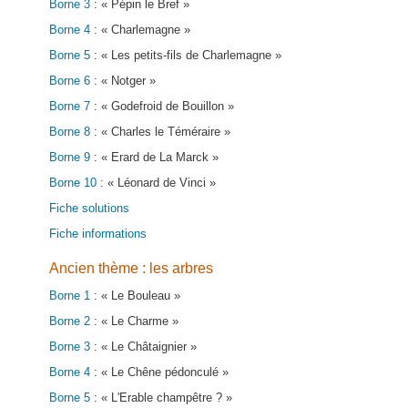
Borne 3
: « Pépin le Bref »
Borne 4
: « Charlemagne »
Borne 5
: « Les petits-fils de Charlemagne »
Borne 6
: « Notger »
Borne 7
: « Godefroid de Bouillon »
Borne 8
: « Charles le Téméraire »
Borne 9
: « Erard de La Marck »
Borne 10
: « Léonard de Vinci »
Fiche solutions
Fiche informations
Ancien thème : les arbres
Borne 1
: « Le Bouleau »
Borne 2
: « Le Charme »
Borne 3
: « Le Châtaignier »
Borne 4
: « Le Chêne pédonculé »
Borne 5
: « L'Erable champêtre ? »