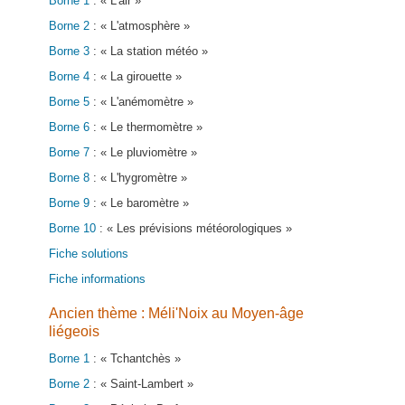
Borne 1
: « L'air »
Borne 2
: « L'atmosphère »
Borne 3
: « La station météo »
Borne 4
: « La girouette »
Borne 5
: « L'anémomètre »
Borne 6
: « Le thermomètre »
Borne 7
: « Le pluviomètre »
Borne 8
: « L'hygromètre »
Borne 9
: « Le baromètre »
Borne 10
: « Les prévisions météorologiques »
Fiche solutions
Fiche informations
Ancien thème : Méli'Noix au Moyen-âge
liégeois
Borne 1
: « Tchantchès »
Borne 2
: « Saint-Lambert »