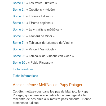
Borne 1
: « Les frères Lumière »
Borne 2
: « Créations » (vidéo)
Borne 3
: « Thomas Edison »
Borne 4
: « L'Homo sapiens »
Borne 5
: « Le vitrailliste médiéval »
Borne 6
: « Léonard de Vinci »
Borne 7
: « Tableaux de Léornard de Vinci »
Borne 8
: « Vincent Van Gogh »
Borne 9
: « Tableaux de Vinecnt Van Goch »
Borne 10
: « Pablo Picasso »
Fiche solutions
Fiche informations
Ancien thème : Méli'Noix et Papy Potager
Cet été, mettez-vous dans les pas de Mathieu, le Papy
Potager, qui emmène son petit-fils un peu nigaud à la
rencontre de ses amis aux métiers passionnants ! Bonne
promenade ludique !